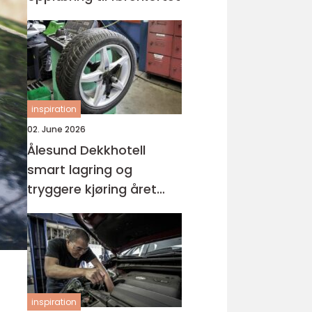
inspiration
02. June 2026
Ålesund Dekkhotell
smart lagring og
tryggere kjøring året
rundt
inspiration