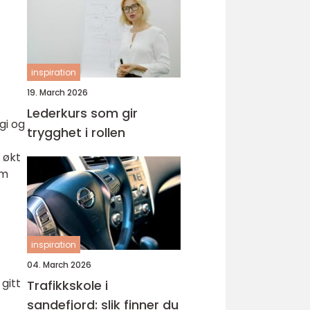
inspiration
19. March 2026
Lederkurs som gir
gi og
trygghet i rollen
 økt
om
inspiration
04. March 2026
gitt
Trafikkskole i
sandefjord: slik finner du