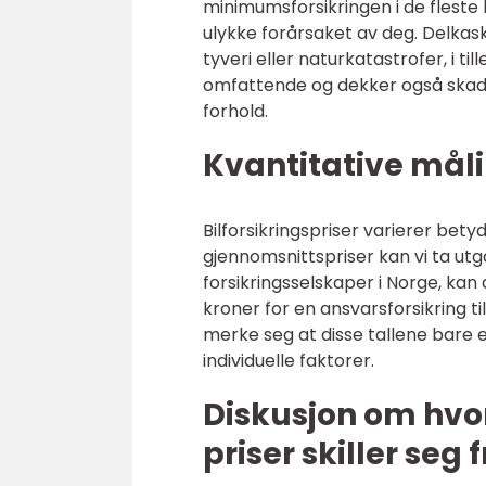
minimumsforsikringen i de fleste 
ulykke forårsaket av deg. Delkas
tyveri eller naturkatastrofer, i t
omfattende og dekker også skader
forhold.
Kvantitative måli
Bilforsikringspriser varierer bety
gjennomsnittspriser kan vi ta utga
forsikringsselskaper i Norge, kan
kroner for en ansvarsforsikring ti
merke seg at disse tallene bare e
individuelle faktorer.
Diskusjon om hvor
priser skiller seg