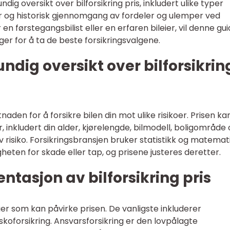
ndig oversikt over bilforsikring pris, inkludert ulike typer
ger og historisk gjennomgang av fordeler og ulemper ved
r en førstegangsbilist eller en erfaren bileier, vil denne gu
er for å ta de beste forsikringsvalgene.
ndig oversikt over bilforsikrin
stnaden for å forsikre bilen din mot ulike risikoer. Prisen ka
, inkludert din alder, kjørelengde, bilmodell, boligområde
v risiko. Forsikringsbransjen bruker statistikk og matemat
heten for skade eller tap, og prisene justeres deretter.
tasjon av bilforsikring pris
nger som kan påvirke prisen. De vanligste inkluderer
skoforsikring. Ansvarsforsikring er den lovpålagte