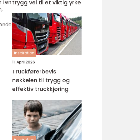
trygg vei til et viktig yrke
 i en
n,
ående
inspiration
11. April 2026
Truckførerbevis
nøkkelen til trygg og
effektiv truckkjøring
v
inspiration