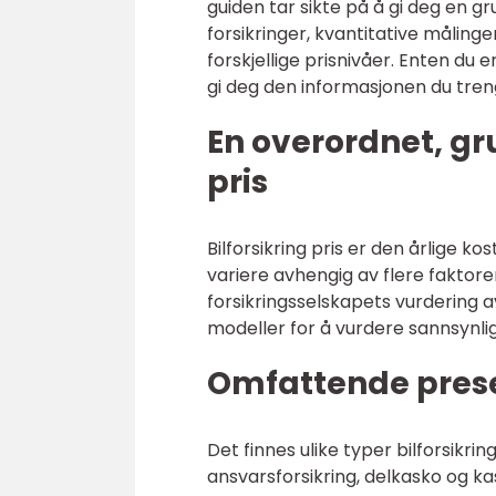
guiden tar sikte på å gi deg en gru
forsikringer, kvantitative målin
forskjellige prisnivåer. Enten du e
gi deg den informasjonen du treng
En overordnet, gru
pris
Bilforsikring pris er den årlige ko
variere avhengig av flere faktorer
forsikringsselskapets vurdering a
modeller for å vurdere sannsynlig
Omfattende presen
Det finnes ulike typer bilforsikri
ansvarsforsikring, delkasko og ka