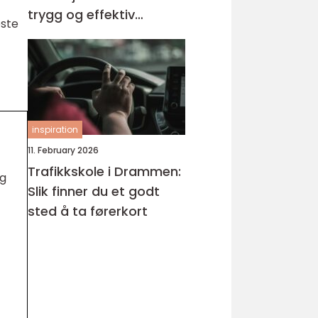
trygg og effektiv
este
opplæring
inspiration
11. February 2026
Trafikkskole i Drammen:
og
Slik finner du et godt
sted å ta førerkort