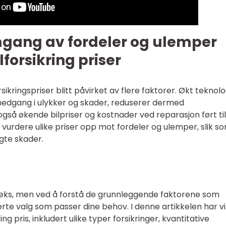
mgang av fordeler og ulemper
lforsikring priser
rsikringspriser blitt påvirket av flere faktorer. Økt teknolo
n nedgang i ulykker og skader, reduserer dermed
 også økende bilpriser og kostnader ved reparasjon ført til
å vurdere ulike priser opp mot fordeler og ulemper, slik s
gte skader.
pleks, men ved å forstå de grunnleggende faktorene som
erte valg som passer dine behov. I denne artikkelen har vi 
ing pris, inkludert ulike typer forsikringer, kvantitative