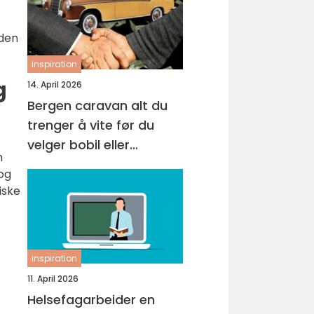
iden
inspiration
g
14. April 2026
Bergen caravan alt du
trenger å vite før du
velger bobil eller
n
campingvogn
 og
iske
inspiration
11. April 2026
Helsefagarbeider en