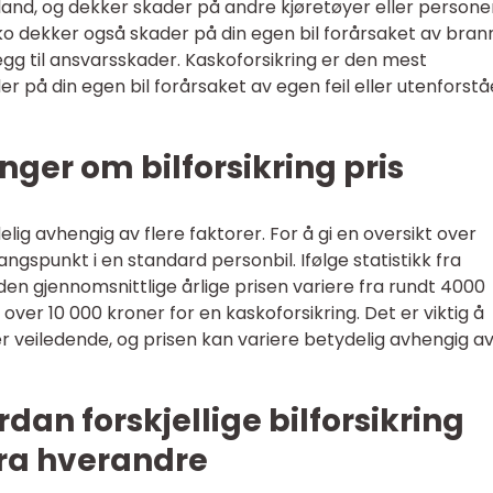
land, og dekker skader på andre kjøretøyer eller personer
ko dekker også skader på din egen bil forårsaket av bran
illegg til ansvarsskader. Kaskoforsikring er den mest
 på din egen bil forårsaket av egen feil eller utenforst
nger om bilforsikring pris
delig avhengig av flere faktorer. For å gi en oversikt over
ngspunkt i en standard personbil. Ifølge statistikk fra
 den gjennomsnittlige årlige prisen variere fra rundt 4000
l over 10 000 kroner for en kaskoforsikring. Det er viktig å
r veiledende, og prisen kan variere betydelig avhengig a
dan forskjellige bilforsikring
 fra hverandre