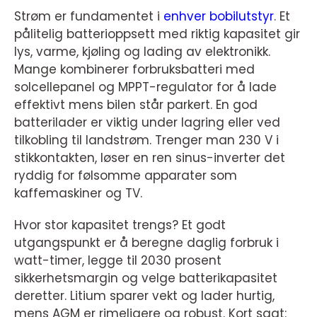
Strøm er fundamentet i
enhver bobilutstyr
. Et
pålitelig batterioppsett med riktig kapasitet gir
lys, varme, kjøling og lading av elektronikk.
Mange kombinerer forbruksbatteri med
solcellepanel og MPPT-regulator for å lade
effektivt mens bilen står parkert. En god
batterilader er viktig under lagring eller ved
tilkobling til landstrøm. Trenger man 230 V i
stikkontakten, løser en ren sinus-inverter det
ryddig for følsomme apparater som
kaffemaskiner og TV.
Hvor stor kapasitet trengs? Et godt
utgangspunkt er å beregne daglig forbruk i
watt-timer, legge til 2030 prosent
sikkerhetsmargin og velge batterikapasitet
deretter. Litium sparer vekt og lader hurtig,
mens AGM er rimeligere og robust. Kort sagt: