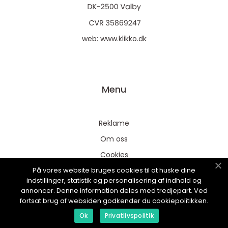
web:
www.klikko.dk
Menu
Reklame
Om oss
Cookies
På vores website bruges cookies til at huske dine
Kontakt Oss
indstillinger, statistik og personalisering af indhold og
Sitemap
annoncer. Denne information deles med tredjepart. Ved
fortsat brug af websiden godkender du cookiepolitikken.
Ok
Privatlivspolitik