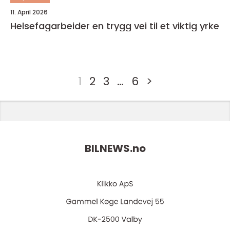
11. April 2026
Helsefagarbeider en trygg vei til et viktig yrke
1
2
3
…
6
>
BILNEWS.
no