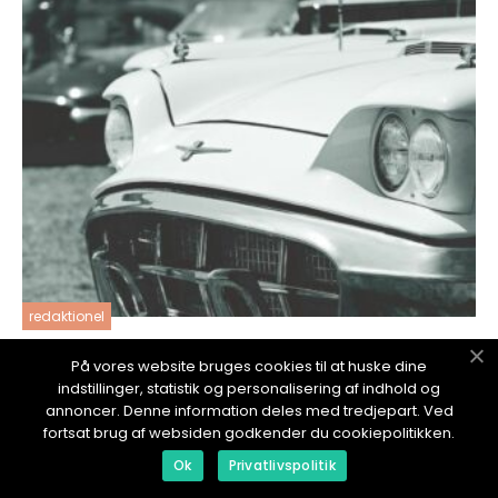
redaktionel
17. January 2024
På vores website bruges cookies til at huske dine
Bruktbil Haugesund: Den ultimate guiden for
indstillinger, statistik og personalisering af indhold og
bilentusiaster
annoncer. Denne information deles med tredjepart. Ved
fortsat brug af websiden godkender du cookiepolitikken.
Ok
Privatlivspolitik