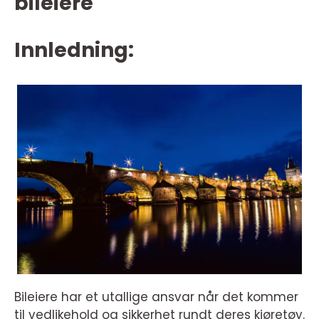
bileiere
Innledning:
Bileiere har et utallige ansvar når det kommer
til vedlikehold og sikkerhet rundt deres kjøretøy.