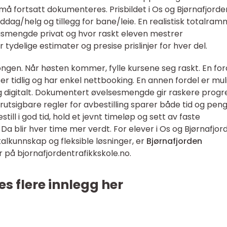
 fortsatt dokumenteres. Prisbildet i Os og Bjørnafjorde
iddag/helg og tillegg for bane/leie. En realistisk totalra
smengde privat og hvor raskt eleven mestrer
 tydelige estimater og presise prislinjer for hver del.
ongen. Når høsten kommer, fylle kursene seg raskt. En for
ser tidlig og har enkel nettbooking. En annen fordel er mu
ing digitalt. Dokumentert øvelsesmengde gir raskere progr
orutsigbare regler for avbestilling sparer både tid og peng
ll i god tid, hold et jevnt timeløp og sett av faste
a blir hver time mer verdt. For elever i Os og Bjørnafjor
alkunnskap og fleksible løsninger, er
Bjørnafjorden
r på bjornafjordentrafikkskole.no.
es flere innlegg her