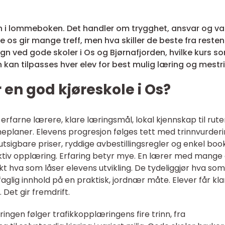
en i lommeboken. Det handler om trygghet, ansvar og va
e os gir mange treff, men hva skiller de beste fra reste
n ved gode skoler i Os og Bjørnafjorden, hvilke kurs s
kan tilpasses hver elev for best mulig læring og mestr
r en god
kjøreskole
i Os?
rfarne lærere, klare læringsmål, lokal kjennskap til rute
eplaner. Elevens progresjon følges tett med trinnvurder
utsigbare priser, ryddige avbestillingsregler og enkel boo
ektiv opplæring. Erfaring betyr mye. En lærer med mange 
kt hva som låser elevens utvikling. De tydeliggjør hva som
 faglig innhold på en praktisk, jordnær måte. Elever får kla
 Det gir fremdrift.
ngen følger trafikkopplæringens fire trinn, fra