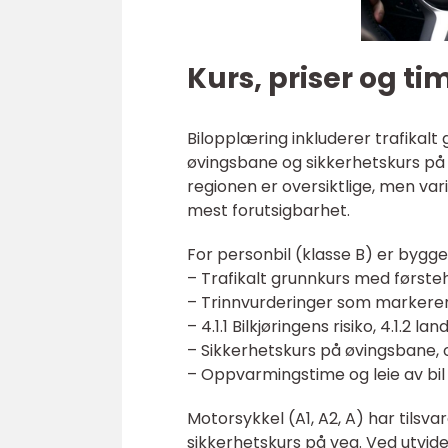
Kurs, priser og t
Bilopplæring inkluderer trafikalt 
øvingsbane og sikkerhetskurs på 
regionen er oversiktlige, men var
mest forutsigbarhet.
For personbil (klasse B) er bygge
– Trafikalt grunnkurs med førsteh
– Trinnvurderinger som markerer
– 4.1.1 Bilkjøringens risiko, 4.1.2 lan
– Sikkerhetskurs på øvingsbane, 
– Oppvarmingstime og leie av bil 
Motorsykkel (A1, A2, A) har tilsv
sikkerhetskurs på veg. Ved utvid