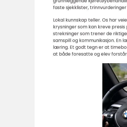
grunnleggende kjøretøybehandling 
faste sjekklister, trinnvurderinger
Lokal kunnskap teller. Os har vei
krysninger som kan kreve presis p
strekninger som trener de riktige 
samspill og kommunikasjon. En lær
læring. Et godt tegn er at timebok
at både foresatte og elev forstår