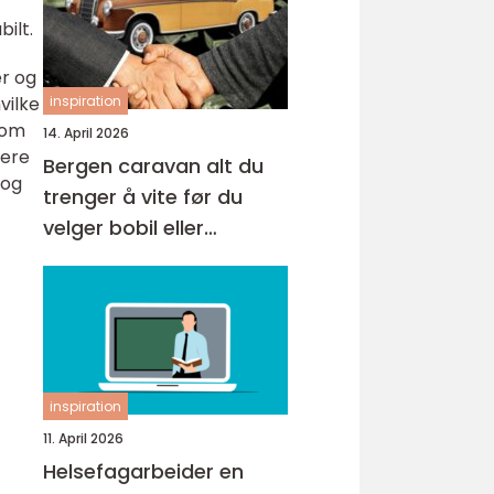
bilt.
er og
vilke
inspiration
t om
14. April 2026
kere
Bergen caravan alt du
 og
trenger å vite før du
velger bobil eller
campingvogn
inspiration
11. April 2026
Helsefagarbeider en