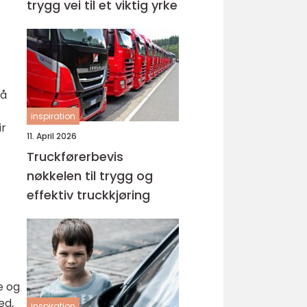
trygg vei til et viktig yrke
på
inspiration
ir
11. April 2026
Truckførerbevis
nøkkelen til trygg og
effektiv truckkjøring
e og
ed,
inspiration