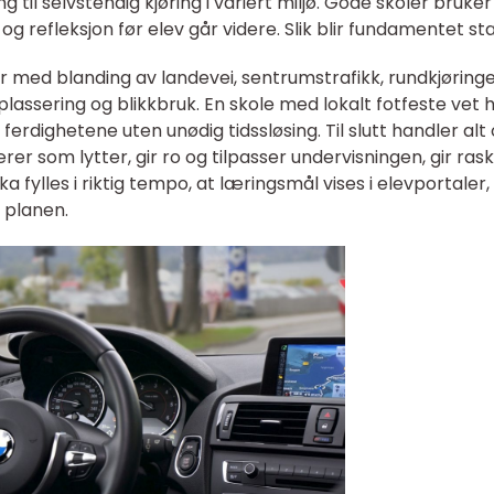
til selvstendig kjøring i variert miljø. Gode skoler bruker
 og refleksjon før elev går videre. Slik blir fundamentet sta
er med blanding av landevei, sentrumstrafikk, rundkjøring
lassering og blikkbruk. En skole med lokalt fotfeste vet h
ferdighetene uten unødig tidssløsing. Til slutt handler al
er som lytter, gir ro og tilpasser undervisningen, gir ras
a fylles i riktig tempo, at læringsmål vises i elevportaler,
 planen.