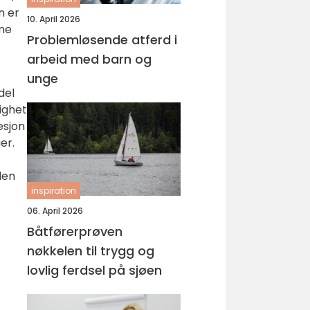
n er
10. April 2026
mme
Problemløsende atferd i
arbeid med barn og
unge
del
lighet
esjon
er.
den
inspiration
06. April 2026
Båtførerprøven
nøkkelen til trygg og
lovlig ferdsel på sjøen