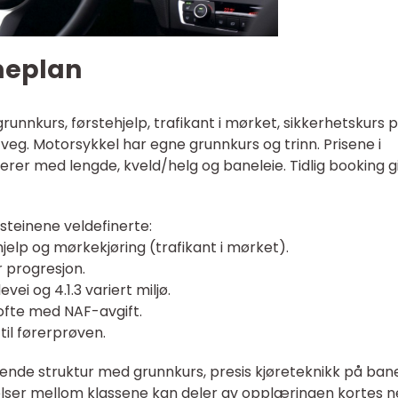
imeplan
grunnkurs, førstehjelp, trafikant i mørket, sikkerhetskurs 
veg. Motorsykkel har egne grunnkurs og trinn. Prisene i
ierer med lengde, kveld/helg og baneleie. Tidlig booking g
steinene veldefinerte:
jelp og mørkekjøring (trafikant i mørket).
 progresjon.
devei og 4.1.3 variert miljø.
ofte med NAF-avgift.
til førerprøven.
arende struktur med grunnkurs, presis kjøreteknikk på ban
elser mellom klassene kan deler av opplæringen kortes n