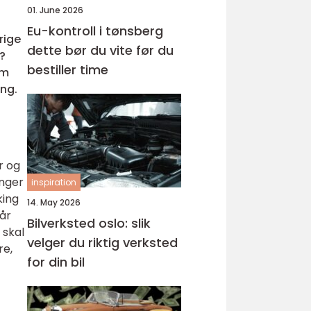
01. June 2026
Eu-kontroll i tønsberg
rige
dette bør du vite før du
n?
bestiller time
om
ing.
r og
inger
inspiration
king
14. May 2026
år
Bilverksted oslo: slik
 skal
velger du riktig verksted
re,
for din bil