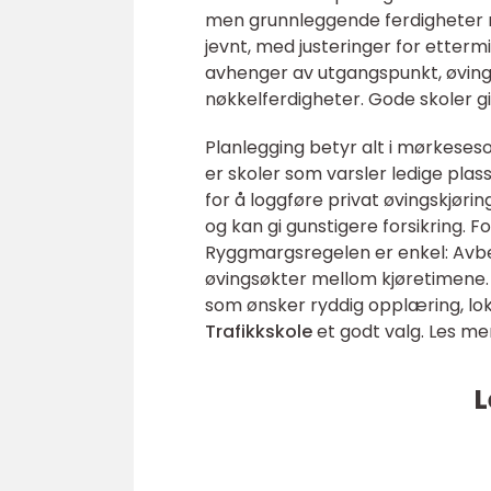
men grunnleggende ferdigheter må
jevnt, med justeringer for etterm
avhenger av utgangspunkt, øving
nøkkelferdigheter. Gode skoler gir
Planlegging betyr alt i mørkeses
er skoler som varsler ledige plas
for å loggføre privat øvingskjør
og kan gi gunstigere forsikring. F
Ryggmargsregelen er enkel: Avbesti
øvingsøkter mellom kjøretimene. D
som ønsker ryddig opplæring, lok
Trafikkskole
et godt valg. Les me
L