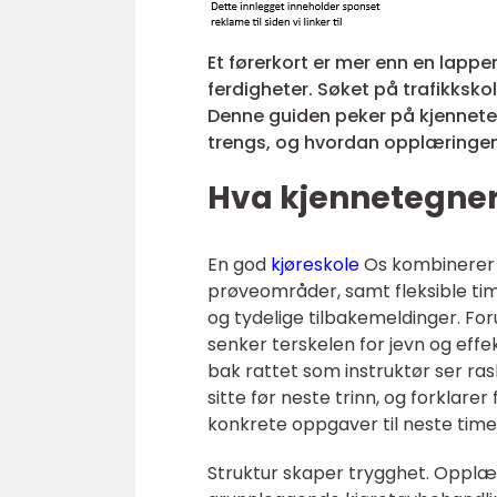
Et førerkort er mer enn en lapp
ferdigheter. Søket på trafikkskol
Denne guiden peker på kjenneteg
trengs, og hvordan opplæringen 
Hva kjennetegne
En god
kjøreskole
Os kombinerer e
prøveområder, samt fleksible tim
og tydelige tilbakemeldinger. For
senker terskelen for jevn og eff
bak rattet som instruktør ser ras
sitte før neste trinn, og forklarer
konkrete oppgaver til neste time.
Struktur skaper trygghet. Opplæri