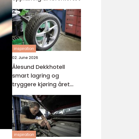
inspiration
02. June 2026
Ålesund Dekkhotell
smart lagring og
tryggere kjøring året
rundt
inspiration