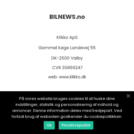
BILNEWS.
no
web:
www.klikko.dk
På vores website bruges cookies til at huske dine
indstillinger, statistik og personalisering af indhold og
Menu
annoncer. Denne information deles med tredjepart. Ved
fortsat brug af websiden godkender du cookiepolitikken.
Ok
Privatlivspolitik
Reklame